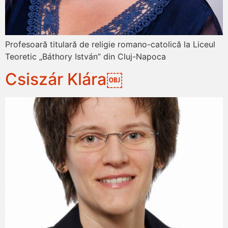
Profesoară titulară de religie romano-catolică la Liceul
Teoretic „Báthory István” din Cluj-Napoca
Csiszár Klára￼