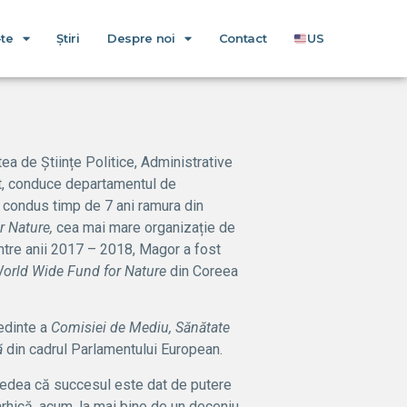
-te
Știri
Despre noi
Contact
US
ea de Științe Politice, Administrative
ent, conduce departamentul de
A condus timp de 7 ani ramura din
r Nature,
cea mai mare organizație de
Între anii 2017 – 2018, Magor a fost
orld Wide Fund for Nature
din Coreea
edinte a
Comisiei de Mediu, Sănătate
ă
din cadrul Parlamentului European.
redea că succesul este dat de putere
arhică, acum, la mai bine de un deceniu