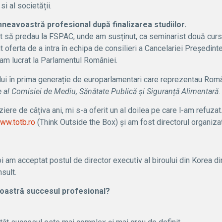
si al societății.
neavoastră profesional după finalizarea studiilor.
ut să predau la FSPAC, unde am susținut, ca seminarist două curs
t oferta de a intra în echipa de consilieri a Cancelariei Președin
 am lucrat la Parlamentul României.
lui în prima generație de europarlamentari care reprezentau Româ
 al Comisiei de Mediu, Sănătate Publică și Siguranță Alimentară
.
iere de câțiva ani, mi s-a oferit un al doilea pe care l-am refuza
ww.
totb.ro
(Think Outside the Box) și am fost directorul organi
 am acceptat postul de director executiv al biroului din Korea d
sult.
astră succesul profesional?