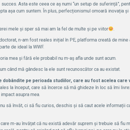
de succes. Asta este ceea ce aș numi “un setup de suferință”, pe
epta așa cum suntem. În plus, perfecționismul omoară inovația și 
rei mele și sper să mai am la fel de multe și pe viitor
.
doctorat, n-am fost reales inițial în PE, platforma creată de mine
parte de ideal la WWF.
toria mea și fără ele probabil nu m-aș afla unde sunt acum.
cum când mă gândesc la ele sunt recunoscător ca au existat.
ile dobândite pe perioada studiilor, care au fost acelea care 
 ales la început, care să încerce să mă ghideze în loc să îmi livr
un impact asupra mea.
 să învăt, ci să fiu curios, deschis și să caut acele informații c
ti care m-au învățat că nu există adevăr suprem și trebuie să fiu 