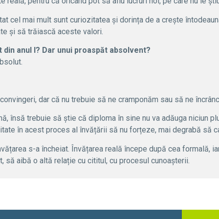
 reală, pentru că oricând pot să aflu lucruri noi, pe care nu le știu
utat cel mai mult sunt curiozitatea și dorința de a crește întodeau
te și să trăiască aceste valori.
 din anul I?
Dar unui proaspăt absolvent?
bsolut.
 convingeri, dar că nu trebuie să ne cramponăm sau să ne încrânce
mă, însă trebuie să știe că diploma în sine nu va adăuga niciun plus
zitate în acest proces al învățării să nu forțeze, mai degrabă să c
vățarea s-a încheiat. Învățarea reală începe după cea formală, iar
să aibă o altă relație cu cititul, cu procesul cunoașterii.