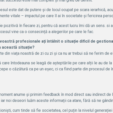
tât succesul este mai complex și mai greu de definit.
ul este dat de putere și de locul ocupat pe scara ierarhică, acu
te vitale – impactul pe care îl ai în societate și fericirea perso
pozitivă în fiecare zi, pentru că acest lucru îmi dă un sens. si al
cesul vine ca o consecință a alegerilor pe care le fac.
astră profesionale ați întâlnit o situație dificil de gestiona
in această situație?
e din viața noastră de zi cu zi și ca nu ar trebui să ne ferim de el
 care întodeauna se leagă de așteptările pe care alții le au de la
epe o căzătură ca pe un eșec, ci ca fiind parte din procesul de în
 moment anume și primim feedback în mod direct sau indirect de la
iar noi deseori luăm aceste informații ca atare, fără să ne gândim
iști, cum tinde să fie societatea, cel puțin la nivelul generației