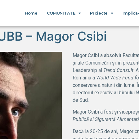
Home
COMUNITATE
Proiecte
Implică
UBB – Magor Csibi
Magor Csibi a absolvit Facultat
și ale Comunicării și, în prez
Leadership al
Trend Consult
. 
România a
World Wide Fund fo
conservare a naturii din lume. 
directorul executiv al biroului
W
de Sud.
Magor Csibi a fost și vicepreș
Publică și Siguranță Alimentar
Dacă la 20-25 de ani, Magor c
și de locul ocupat pe scara ier