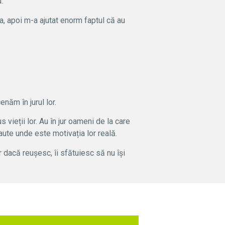
.
na, apoi m-a ajutat enorm faptul că au
năm în jurul lor.
 vieții lor. Au în jur oameni de la care
aute unde este motivația lor reală.
 dacă reușesc, îi sfătuiesc să nu își