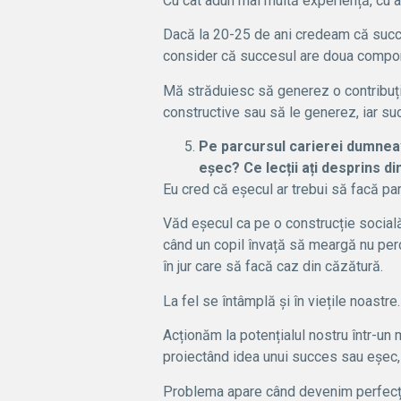
Cu cât adun mai multă experiență, cu a
Dacă la 20-25 de ani credeam că succes
consider că succesul are doua componen
Mă străduiesc să generez o contribuție 
constructive sau să le generez, iar suc
Pe parcursul carierei dumneavo
eșec?
Ce lecții ați desprins d
Eu cred că eșecul ar trebui să facă part
Văd eșecul ca pe o construcție socială
când un copil învață să meargă nu perc
în jur care să facă caz din căzătură.
La fel se întâmplă și în viețile noastre.
Acționăm la potențialul nostru într-un
proiectând idea unui succes sau eșec, 
Problema apare când devenim perfecțion