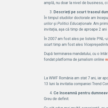
amplă, nu doar la nivel de business, ci 
Descrieți pe scurt traseul dum
În timpul studiilor doctorale am încep
urilor
și
Politici Educaționale
. Am primi
invitația, așa că timp de aproape 2 ani
În 2007 am fost ales pe listele PNL-u
scurt timp am fost ales
Vicepreședinte
După terminarea mandatului, cu o întârz
fondat platforma de jurnalism online
w
La WWF România am stat 7 ani, iar apoi
13 luni la invitatia companiei Trend Con
Ce înseamnă pentru dumneavo
Greu de definit.