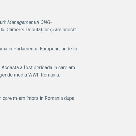
uri:
Managementul ONG-
telui Camerei Deputaților și am onorat
nia în Parlamentul European, unde la
t. Aceasta a fost perioada în care am
zației de mediu WWF România.
in care m-am întors in Romania dupa