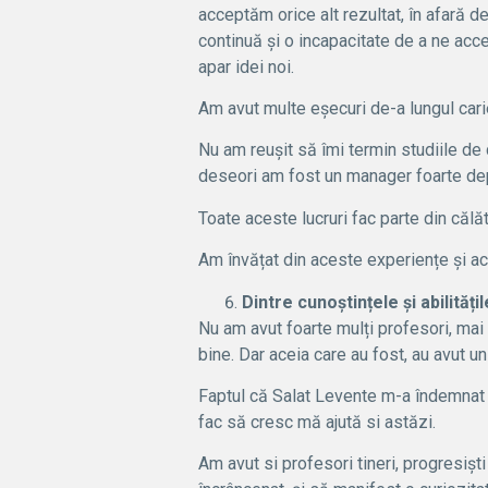
acceptăm orice alt rezultat, în afară 
continuă și o incapacitate de a ne acc
apar idei noi.
Am avut multe eșecuri de-a lungul carie
Nu am reușit să îmi termin studiile de 
deseori am fost un manager foarte de
Toate aceste lucruri fac parte din călă
Am învățat din aceste experiențe și a
Dintre cunoștințele și abilităț
Nu am avut foarte mulți profesori, mai
bine. Dar aceia care au fost, au avut 
Faptul că Salat Levente m-a îndemnat nu
fac să cresc mă ajută si astăzi.
Am avut si profesori tineri, progresiș