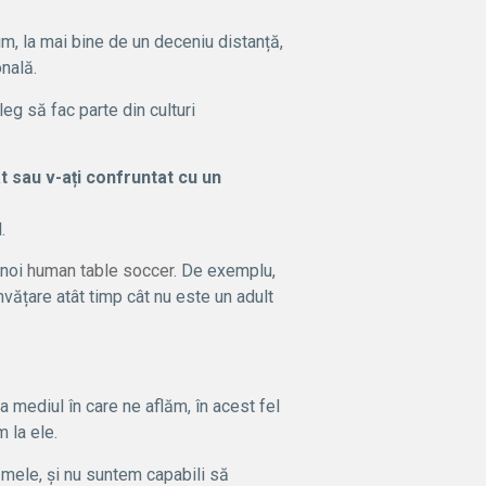
m, la mai bine de un deceniu distanță,
nală.
eg să fac parte din culturi
t sau v-ați confruntat cu un
.
 noi
human table soccer
. De exemplu,
vățare atât timp cât nu este un adult
 mediul în care ne aflăm, în acest fel
 la ele.
 mele, și nu suntem capabili să