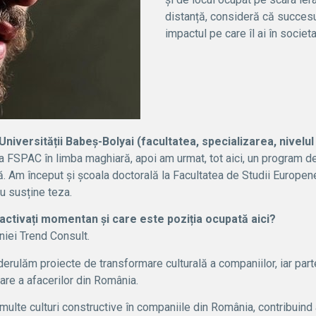
distanță, consideră că succes
impactul pe care îl ai în societ
 Universității Babeș-Bolyai (facultatea, specializarea, nivelul
a FSPAC în limba maghiară, apoi am urmat, tot aici, un program d
ă. Am început și școala doctorală la Facultatea de Studii Europene
u susține teza.
activați momentan și care este poziția ocupată aici?
iei Trend Consult.
erulăm proiecte de transformare culturală a companiilor, iar par
are a afacerilor din România.
ulte culturi constructive în companiile din România, contribuind 