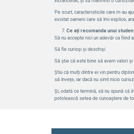
încrâncenat, și să manifest o curiozitate
Pe scurt, caracteristicile care m-au aj
existat oameni care să îmi explice, ara
Ce ați recomanda unui student
Să nu accepte nici un adevăr ca fiind a
Să fie curioși și deschiși.
Să știe că este bine să avem valori și
Știu că mulți dintre ei vin pentru diplo
să învețe, iar dacă nu simt nicio curio
Și, odată ce termină, să nu spună că în
potolească setea de cunoaștere de tot, 