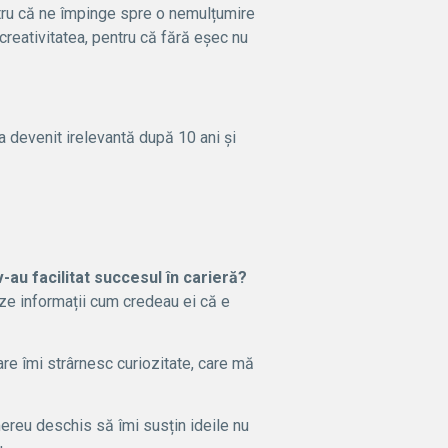
ntru că ne împinge spre o nemulțumire
creativitatea, pentru că fără eșec nu
 a devenit irelevantă după 10 ani și
v-au facilitat succesul în carieră?
eze informații cum credeau ei că e
are îmi strârnesc curiozitate, care mă
mereu deschis să îmi susțin ideile nu