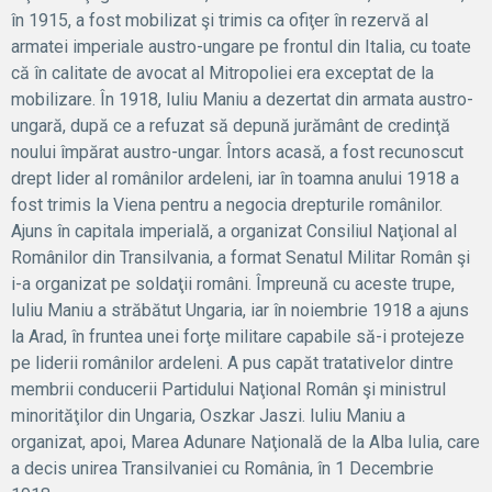
în 1915, a fost mobilizat şi trimis ca ofiţer în rezervă al
armatei imperiale austro-ungare pe frontul din Italia, cu toate
că în calitate de avocat al Mitropoliei era exceptat de la
mobilizare. În 1918, Iuliu Maniu a dezertat din armata austro-
ungară, după ce a refuzat să depună jurământ de credinţă
noului împărat austro-ungar. Întors acasă, a fost recunoscut
drept lider al românilor ardeleni, iar în toamna anului 1918 a
fost trimis la Viena pentru a negocia drepturile românilor.
Ajuns în capitala imperială, a organizat Consiliul Naţional al
Românilor din Transilvania, a format Senatul Militar Român şi
i-a organizat pe soldaţii români. Împreună cu aceste trupe,
Iuliu Maniu a străbătut Ungaria, iar în noiembrie 1918 a ajuns
la Arad, în fruntea unei forţe militare capabile să-i protejeze
pe liderii românilor ardeleni. A pus capăt tratativelor dintre
membrii conducerii Partidului Naţional Român şi ministrul
minorităţilor din Ungaria, Oszkar Jaszi. Iuliu Maniu a
organizat, apoi, Marea Adunare Naţională de la Alba Iulia, care
a decis unirea Transilvaniei cu România, în 1 Decembrie