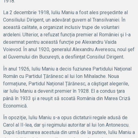
1918.
La 2 decembrie 1918, Iuliu Maniu a fost ales preşedinte al
Consiliului Dirigent, un adevărat guvern al Transilvaniei. În
această calitate, a organizat inclusiv trupe de voluntari
ardeleni. Ulterior, a refuzat funcția premier al României şi l-a
desemnat pentru această funcție pe Alexandru Vaida
Voievod. În anul 1920, generalul Alexandru Averescu, noul şef
al Guvernului din Bucureşti, a desfiinţat Consiliul Dirigent.
În anul 1926, Iuliu Maniu a decis fuziunea Partidului Naţional
Român cu Partidul Ţărănesc al lui Ion Mihalache. Noua
formațiune, Partidul Național Țărănesc, a câştigat alegerile,
iar Iuliu Maniu a devenit premier în 1928. El a condus ţara
până în 1933 şi a reuşit să scoată România din Marea Criză
Economică.
În opoziţie, Iuliu Maniu s-a opus dictaturii regale adusă de
Carol al II-lea, dar și regimului autoritar al lui Ion Antonescu.
După răsturnarea acestuia din urmă de la putere, Iuliu Maniu a