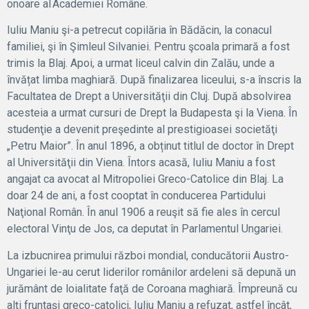
onoare al Academiei Române.
Iuliu Maniu şi-a petrecut copilăria în Bădăcin, la conacul
familiei, şi în Şimleul Silvaniei. Pentru şcoala primară a fost
trimis la Blaj. Apoi, a urmat liceul calvin din Zalău, unde a
învățat limba maghiară. După finalizarea liceului, s-a înscris la
Facultatea de Drept a Universităţii din Cluj. După absolvirea
acesteia a urmat cursuri de Drept la Budapesta şi la Viena. În
studenţie a devenit preşedinte al prestigioasei societăţi
„Petru Maior”. În anul 1896, a obținut titlul de doctor în Drept
al Universităţii din Viena. Întors acasă, Iuliu Maniu a fost
angajat ca avocat al Mitropoliei Greco-Catolice din Blaj. La
doar 24 de ani, a fost cooptat în conducerea Partidului
Naţional Român. În anul 1906 a reuşit să fie ales în cercul
electoral Vinţu de Jos, ca deputat în Parlamentul Ungariei.
La izbucnirea primului război mondial, conducătorii Austro-
Ungariei le-au cerut liderilor românilor ardeleni să depună un
jurământ de loialitate faţă de Coroana maghiară. Împreună cu
alţi fruntaşi greco-catolici, Iuliu Maniu a refuzat, astfel încât,