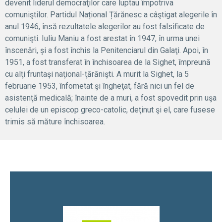
devenit liderul democraţilor care luptau împotriva
comuniştilor. Partidul Național Țărănesc a câştigat alegerile în
anul 1946, însă rezultatele alegerilor au fost falsificate de
comunişti. Iuliu Maniu a fost arestat în 1947, în urma unei
înscenări, și a fost închis la Penitenciarul din Galaţi. Apoi, în
1951, a fost transferat în închisoarea de la Sighet, împreună
cu alţi fruntaşi naţional-ţărănişti. A murit la Sighet, la 5
februarie 1953, înfometat şi îngheţat, fără nici un fel de
asistenţă medicală; înainte de a muri, a fost spovedit prin uşa
celulei de un episcop greco-catolic, deţinut şi el, care fusese
trimis să măture închisoarea.