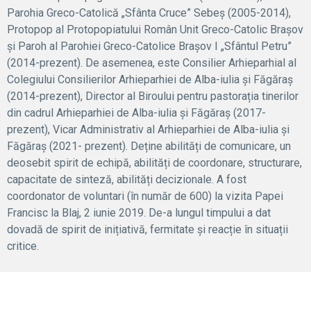
Parohia Greco-Catolică „Sfânta Cruce” Sebeș (2005-2014),
Protopop al Protopopiatului Român Unit Greco-Catolic Brașov
și Paroh al Parohiei Greco-Catolice Brașov I „Sfântul Petru”
(2014-prezent). De asemenea, este Consilier Arhieparhial al
Colegiului Consilierilor Arhieparhiei de Alba-iulia și Făgăraș
(2014-prezent), Director al Biroului pentru pastorația tinerilor
din cadrul Arhieparhiei de Alba-iulia și Făgăraș (2017-
prezent), Vicar Administrativ al Arhieparhiei de Alba-iulia și
Făgăraș (2021- prezent). Deține abilități de comunicare, un
deosebit spirit de echipă, abilități de coordonare, structurare,
capacitate de sinteză, abilități decizionale. A fost
coordonator de voluntari (în număr de 600) la vizita Papei
Francisc la Blaj, 2 iunie 2019. De-a lungul timpului a dat
dovadă de spirit de inițiativă, fermitate și reacție în situații
critice.