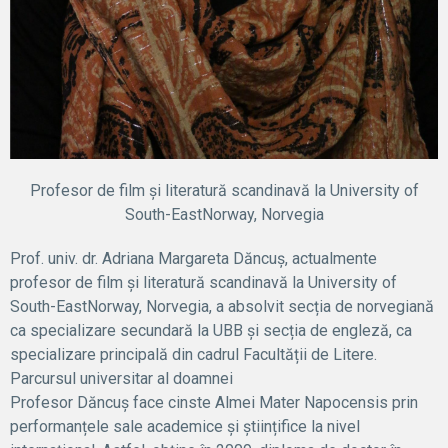
Profesor de film și literatură scandinavă la University of
South-EastNorway, Norvegia
Prof. univ. dr. Adriana Margareta Dăncuș, actualmente
profesor de film și literatură scandinavă la University of
South-EastNorway, Norvegia, a absolvit secția de norvegiană
ca specializare secundară la UBB și secția de engleză, ca
specializare principală din cadrul Facultății de Litere.
Parcursul universitar al doamnei
Profesor Dăncuș face cinste Almei Mater Napocensis prin
performanțele sale academice și științifice la nivel