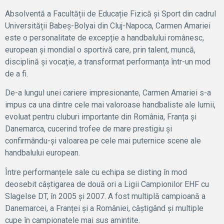
Absolventă a Facultății de Educație Fizică și Sport din cadrul
Universității Babeș-Bolyai din Cluj-Napoca, Carmen Amariei
este o personalitate de excepție a handbalului românesc,
european și mondial o sportivă care, prin talent, muncă,
disciplină și vocație, a transformat performanța într-un mod
de a fi.
De-a lungul unei cariere impresionante, Carmen Amariei s-a
impus ca una dintre cele mai valoroase handbaliste ale lumii,
evoluat pentru cluburi importante din România, Franța și
Danemarca, cucerind trofee de mare prestigiu și
confirmându-și valoarea pe cele mai puternice scene ale
handbalului european.
Între performanțele sale cu echipa se disting în mod
deosebit câștigarea de două ori a Ligii Campionilor EHF cu
Slagelse DT, în 2005 și 2007. A fost multiplă campioană a
Danemarcei, a Franței și a României, câștigând și multiple
cupe în campionatele mai sus amintite.