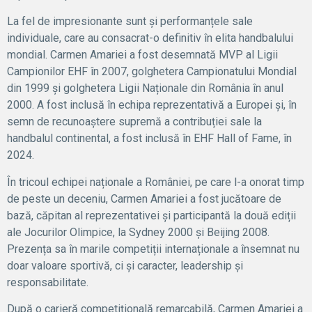
La fel de impresionante sunt și performanțele sale
individuale, care au consacrat-o definitiv în elita handbalului
mondial. Carmen Amariei a fost desemnată MVP al Ligii
Campionilor EHF în 2007, golghetera Campionatului Mondial
din 1999 și golghetera Ligii Naționale din România în anul
2000. A fost inclusă în echipa reprezentativă a Europei și, în
semn de recunoaștere supremă a contribuției sale la
handbalul continental, a fost inclusă în EHF Hall of Fame, în
2024.
În tricoul echipei naționale a României, pe care l-a onorat timp
de peste un deceniu, Carmen Amariei a fost jucătoare de
bază, căpitan al reprezentativei și participantă la două ediții
ale Jocurilor Olimpice, la Sydney 2000 și Beijing 2008.
Prezența sa în marile competiții internaționale a însemnat nu
doar valoare sportivă, ci și caracter, leadership și
responsabilitate.
După o carieră competițională remarcabilă, Carmen Amariei a