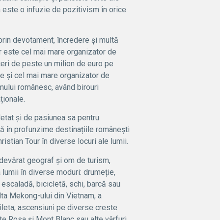
a este o infuzie de pozitivism în orice
 prin devotament, încredere și multă
ur este cel mai mare organizator de
eri de peste un milion de euro pe
e și cel mai mare organizator de
ismului românesc, având birouri
ționale.
etat și de pasiunea sa pentru
ă în profunzime destinațiile românești
istian Tour în diverse locuri ale lumii.
adevărat geograf și om de turism,
a lumii în diverse moduri: drumeție,
escaladă, bicicletă, schi, barcă sau
elta Mekong-ului din Vietnam, a
cileta, ascensiuni pe diverse creste
e Rosa și Mont Blanc sau alte vârfuri