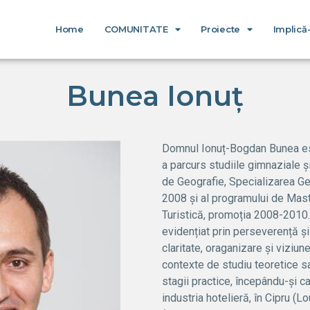
Home
COMUNITATE
Proiecte
Implică
Bunea Ionuț
Domnul Ionuț-Bogdan Bunea est
a parcurs studiile gimnaziale și
de Geografie, Specializarea Ge
2008 și al programului de Mas
Turistică, promoția 2008-2010.
evidențiat prin perseverență și
claritate, oraganizare și viziune
contexte de studiu teoretice sa
stagii practice, începându-și ca
industria hotelieră, în Cipru (L