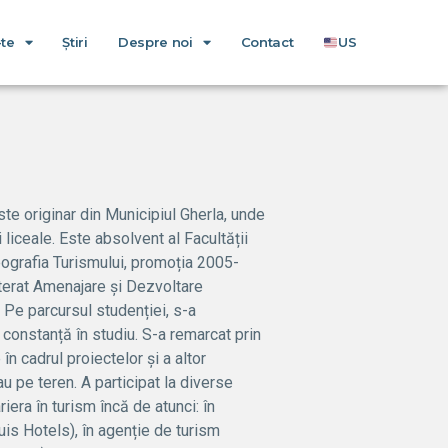
-te
Știri
Despre noi
Contact
US
e originar din Municipiul Gherla, unde
 liceale. Este absolvent al Facultății
ografia Turismului, promoția 2005-
terat Amenajare și Dezvoltare
 Pe parcursul studenției, s-a
 constanță în studiu. S-a remarcat prin
 în cadrul proiectelor și a altor
u pe teren. A participat la diverse
riera în turism încă de atunci: în
ouis Hotels), în agenție de turism