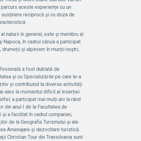
A parcurs aceste experiențe cu un
u susținere reciprocă și cu doza de
racteristică.
 al naturii în general, este și membru al
uj-Napoca, în cadrul căruia a participat
, drumeții și alpinism în munții noștri,
ofesională a fost dublată de
tatea și cu Specializările pe care le-a
iv și contribuind la diverse activități
i ales la momentul dificil al inserției
tfel, a participat mai mulți ani la rând
or din anul I de la Facultatea de
și a facilitat în cadrul companiei,
ilor de la Geografia Turismului și ale
ea Amenajare și dezvoltare turistică.
ții Christian Tour din Transilvania sunt