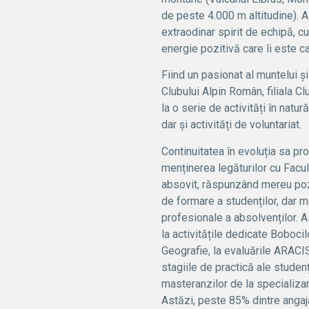
de peste 4.000 m altitudine). 
extraodinar spirit de echipă, c
energie pozitivă care îi este ca
Fiind un pasionat al muntelui și
Clubului Alpin Român, filiala Cl
la o serie de activități în natură
dar și activități de voluntariat.
Continuitatea în evoluția sa pr
menținerea legăturilor cu Facul
absovit, răspunzând mereu pozit
de formare a studenților, dar ma
profesionale a absolvenților. As
la activitățile dedicate Bobocil
Geografie, la evaluările ARACIS 
stagiile de practică ale studenț
masteranzilor de la specializar
Astăzi, peste 85% dintre angaja