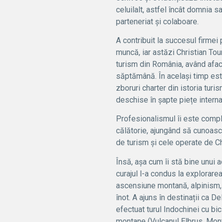
celuilalt, astfel încât domnia s
parteneriat și colaboare.
A contribuit la succesul firmei
muncă, iar astăzi Christian To
turism din România, având afac
săptămână. În același timp est
zboruri charter din istoria tur
deschise în șapte piețe interna
Profesionalismul îi este compl
călătorie, ajungând să cunoasc
de turism și cele operate de Chr
Însă, așa cum îi stă bine unui 
curajul l-a condus la explorare
ascensiune montană, alpinism, 
înot. A ajuns în destinații ca D
efectuat turul Indochinei cu bi
montane (Vulcanul Elbrus, Mont