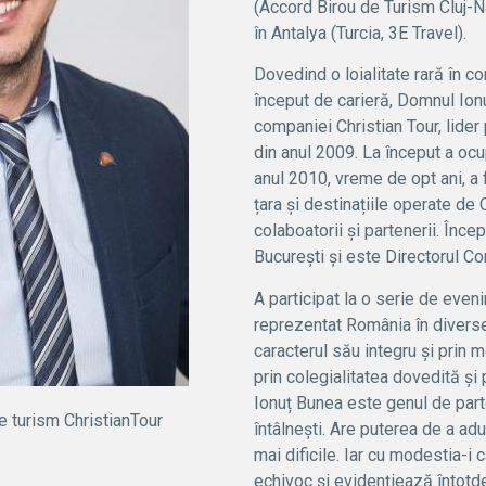
(Accord Birou de Turism Cluj-Na
în Antalya (Turcia, 3E Travel).
Dovedind o loialitate rară în c
început de carieră, Domnul Ion
companiei Christian Tour, lider
din anul 2009. La început a ocu
anul 2010, vreme de opt ani, a
țara și destinațiile operate de 
colaboatorii și partenerii. Înc
București și este Directorul Co
A participat la o serie de even
reprezentat România în diverse 
caracterul său integru și prin 
prin colegialitatea dovedită și
Ionuț Bunea este genul de parte
e turism ChristianTour
întâlnești. Are puterea de a adu
mai dificile. Iar cu modestia-i c
echivoc și evidențiează întotde