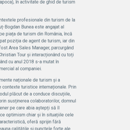
poca), în activitate de ghid de turism
ontextele profesionale din turism de la
uț-Bogdan Bunea este angajat al
 pe piața de turism din România, încă
pat poziția de agent de turism, iar din
 fost Area Sales Manager, parcurgând
Christian Tour și interacționând cu toți
epând cu anul 2018 s-a mutat în
mercial al companiei.
imente naționale de turism și a
contexte turistice internaționale. Prin
modul plăcut de a conduce discuțiile,
 prin susținerea colaboratorilor, domnul
ner pe care abia aștepți să îl
ce optimism chiar și în situațiile cele
aracteristică, oferă sprijin fără
auna calitățile și punctele forte ale