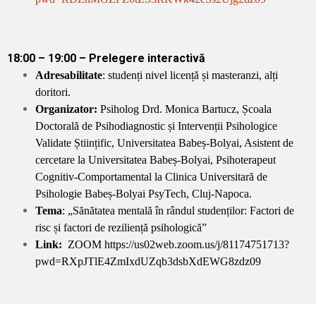
18:00 – 19:00 – Prelegere interactivă
Adresabilitate
: studenți nivel licență și masteranzi, alți
doritori.
Organizator:
Psiholog Drd. Monica Bartucz, Școala
Doctorală de Psihodiagnostic și Intervenții Psihologice
Validate Științific, Universitatea Babeș-Bolyai, Asistent de
cercetare la Universitatea Babeș-Bolyai, Psihoterapeut
Cognitiv-Comportamental la Clinica Universitară de
Psihologie Babeș-Bolyai PsyTech, Cluj-Napoca.
Tema
: „Sănătatea mentală în rândul studenților: Factori de
risc și factori de reziliență psihologică”
Link:
ZOOM https://us02web.zoom.us/j/81174751713?
pwd=RXpJTlE4ZmIxdUZqb3dsbXdEWG8zdz09