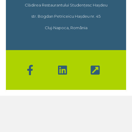
Clădirea Restaurantului Studențesc Hașdeu
str. Bogdan Petriceicu Hașdeu nr. 45
Cluj-Napoca, România