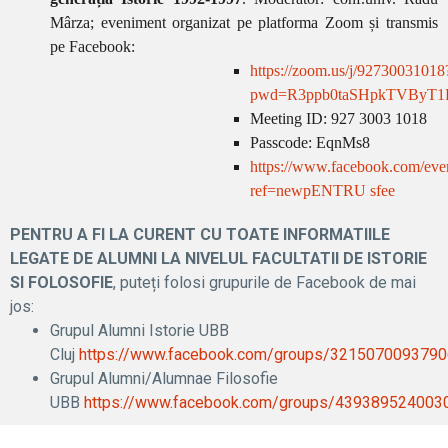
Mârza;
eveniment organizat pe platforma Zoom și transmis
pe Facebook:
https://zoom.us/j/92730031018
pwd=R3ppb0taSHpkTVByT
Meeting ID: 927 3003 1018
Passcode: EqnMs8
https://www.facebook.com/ev
ref=newpENTRU sfee
PENTRU A FI LA CURENT CU TOATE INFORMATIILE
LEGATE DE ALUMNI LA NIVELUL FACULTATII DE ISTORIE
SI FOLOSOFIE
, puteți folosi grupurile de Facebook de mai
jos:
Grupul Alumni Istorie UBB
Cluj
https://www.facebook.com/groups/321507009379
Grupul Alumni/Alumnae Filosofie
UBB
https://www.facebook.com/groups/439389524003