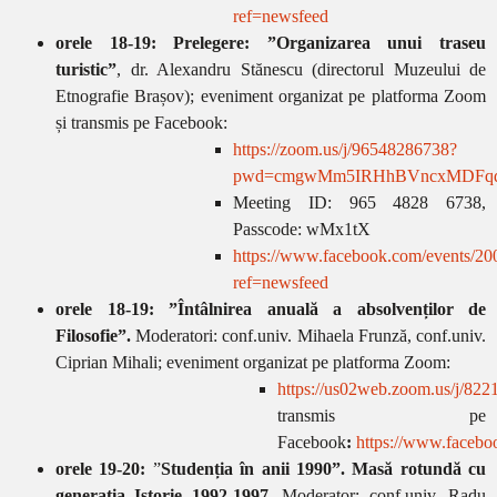
ref=newsfeed
orele 18-19:
Prelegere: ”Organizarea unui traseu
turistic”
, dr. Alexandru Stănescu (directorul Muzeului de
Etnografie Brașov);
eveniment organizat pe platforma Zoom
și transmis pe Facebook:
https://zoom.us/j/96548286738?
pwd=cmgwMm5IRHhBVncxMDFq
Meeting ID: 965 4828 6738,
Passcode: wMx1tX
https://www.facebook.com/events/2
ref=newsfeed
orele 18-19: ”Întâlnirea anuală a absolvenților de
Filosofie”.
Moderatori: conf.univ. Mihaela Frunză, conf.univ.
Ciprian Mihali;
eveniment organizat pe platforma Zoom:
https://us02web.zoom.us/j/8
transmis pe
Facebook
:
https://www.faceb
orele 19-20:
”
Studenția în anii 1990”. Masă rotundă cu
generația Istorie 1992-1997
. Moderator: conf.univ. Radu