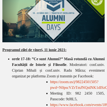
Programul zilei de vineri, 11 iunie 2021:
orele 17-18: ”Ce sunt Alumni?” Masă rotundă cu Alumni
Facultății de Istorie și Filosofie
. Moderatori: conf.univ.
Ciprian Mihali și conf.univ. Radu Mârza;
eveniment
organizat pe platforma Zoom și transmis pe Facebook:
https://zoom.us/j/98224501505?
pwd=N0pscVZrTmJNQnlNK1dISzQ
Meeting ID: 982 2450 1505,
Passcode: 9tJ8L5,
https://www.facebook.com/events/1