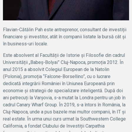
Flavian-Cătălin Pah este antreprenor, consultant de investiții
financiare și investitor, atât în companii listate la bursă cât și
în business-uri locale.
Este absolvent al Facultății de Istorie și Filosofie din cadrul
Universității „Babeș-Bolyai” Cluj-Napoca, promoția 2012. În
anul 2015 a absolvit Colegiul European de la Natolin
(Polonia), promoția “Falcone-Borsellino”, cu o lucrare
dedicată integrării României în Uniunea Europeană prin
economie și strategii de specializare inteligentă. După doi
ani petrecuți la Varșovia, s-a mutat la Londra pentru un job în
cadrul Canary Wharf Group. În 2019, s-a întors în România, la
Cluj-Napoca, unde a pus bazele mai multor companii, în IT și
real estate. În urma unui curs urmat la Southwestern College
California, a fondat Clubului de Investiții Carpathia