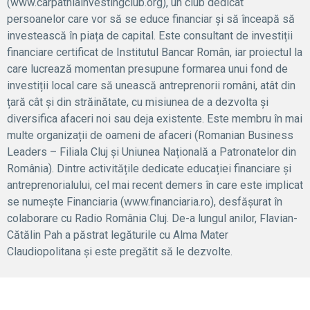
(www.carpathiainvestingclub.org), un club dedicat
persoanelor care vor să se educe financiar și să înceapă să
investească în piața de capital. Este consultant de investiții
financiare certificat de Institutul Bancar Român, iar proiectul la
care lucrează momentan presupune formarea unui fond de
investiții local care să unească antreprenorii români, atât din
țară cât și din străinătate, cu misiunea de a dezvolta și
diversifica afaceri noi sau deja existente. Este membru în mai
multe organizații de oameni de afaceri (Romanian Business
Leaders – Filiala Cluj și Uniunea Națională a Patronatelor din
România). Dintre activitățile dedicate educației financiare și
antreprenorialului, cel mai recent demers în care este implicat
se numește Financiaria (www.financiaria.ro), desfășurat în
colaborare cu Radio România Cluj. De-a lungul anilor, Flavian-
Cătălin Pah a păstrat legăturile cu Alma Mater
Claudiopolitana și este pregătit să le dezvolte.